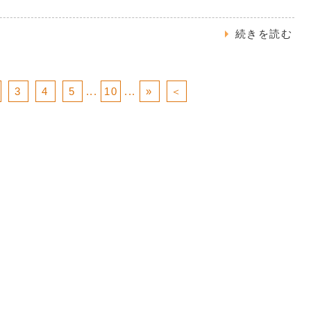
続きを読む
3
4
5
...
10
...
»
＜