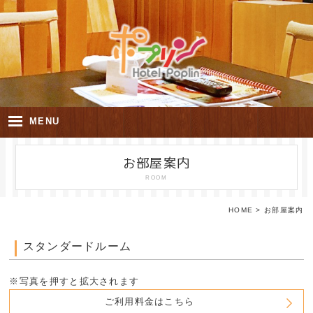
MENU
ホーム
お部屋案内
ご利用の流れ
ROOM
お部屋案内
HOME
>
お部屋案内
ご利用料金
スタンダードルーム
お食事
アクセス
※写真を押すと拡大されます
ご利用料金はこちら